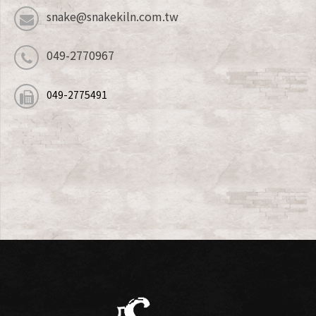
snake@snakekiln.com.tw
049-2770967
049-2775491