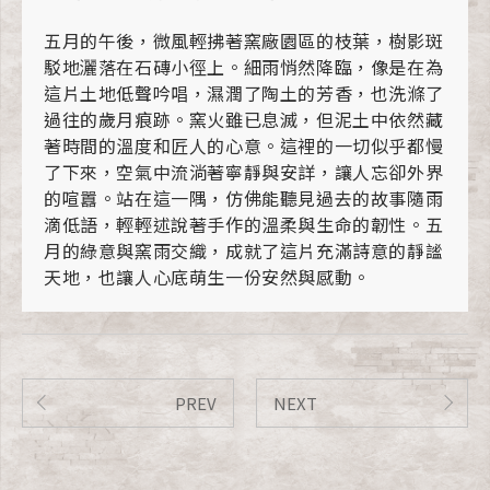
五月的午後，微風輕拂著窯廠園區的枝葉，樹影斑
駁地灑落在石磚小徑上。細雨悄然降臨，像是在為
這片土地低聲吟唱，濕潤了陶土的芳香，也洗滌了
過往的歲月痕跡。窯火雖已息滅，但泥土中依然藏
著時間的溫度和匠人的心意。這裡的一切似乎都慢
了下來，空氣中流淌著寧靜與安詳，讓人忘卻外界
的喧囂。站在這一隅，仿佛能聽見過去的故事隨雨
滴低語，輕輕述說著手作的溫柔與生命的韌性。五
月的綠意與窯雨交織，成就了這片充滿詩意的靜謐
天地，也讓人心底萌生一份安然與感動。
PREV
NEXT