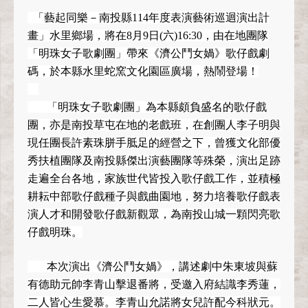
「藝起同樂－南投縣114年度表演藝術巡迴演出計
畫」水里鄉場，將在8月9日(六)16:30，由在地團隊
「明珠女子歌劇團」帶來《濟公鬥女媧》歌仔戲劇
碼，於本縣水里蛇窯文化園區廣場，熱鬧登場！
「明珠女子歌劇團」為本縣頗負盛名的歌仔戲
團，亦是南投草屯在地的老戲班，在創團人李子明與
現任團長許素珠胼手胝足的經營之下，曾獲文化部優
秀扶植團隊及南投縣傑出演藝團隊等殊榮，演出足跡
走遍全台各地，家族世代皆投入歌仔戲工作，並積極
耕耘中部歌仔戲種子與戲曲園地，努力培養歌仔戲表
演人才和開發歌仔戲新觀眾，為南投山城一顆閃亮歌
仔戲明珠。
本次演出《濟公鬥女媧》，講述劇中朱東坡與蘇
有德助元帥李青山擊退番將，受邀入府結識李秀蓮，
二人皆心生愛慕。李青山允諾將女兒許配今科狀元。