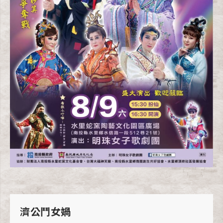
濟公鬥女媧