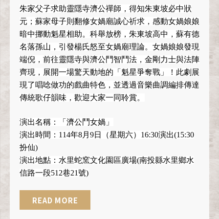
朱家父子求助靈隱寺濟公禪師，得知朱東坡必中狀
元；蘇家母子則翻修女媧廟誠心祈求，感動女媧娘娘
暗中挪動魁星相助。科舉放榜，朱東坡高中，蘇有德
名落孫山，引發楊氏怒至女媧廟理論。女媧娘娘發現
端倪，前往靈隱寺與濟公鬥智鬥法，金剛力士與法陣
齊現，展開一場驚天動地的「魁星爭奪戰」！此劇展
現了唱唸做功的戲曲特色，並透過音樂曲調編排傳達
傳統歌仔韻味，歡迎大家一同聆賞。
演出名稱：「濟公鬥女媧」
演出時間：114年8月9日（星期六）16:30演出(15:30
扮仙)
演出地點：水里蛇窯文化園區廣場(南投縣水里鄉水
信路一段512巷21號)
READ MORE