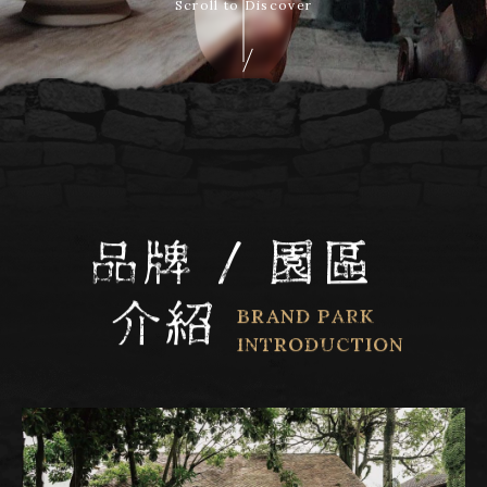
Scroll to Discover
品牌 / 園區
介紹
BRAND PARK
INTRODUCTION