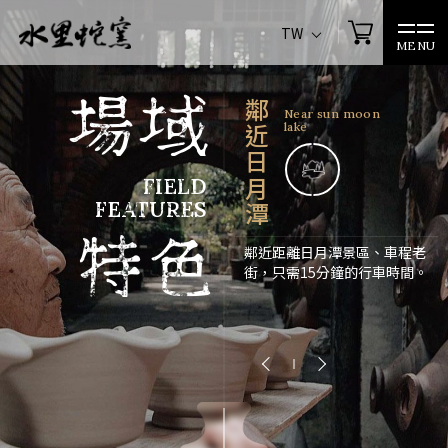
TW
MENU
場域
豐富體驗
Rich Experience
FIELD
FEATURES
特色
由專業陶藝師傅引導教學的多
元陶藝體驗，適合新手入門。