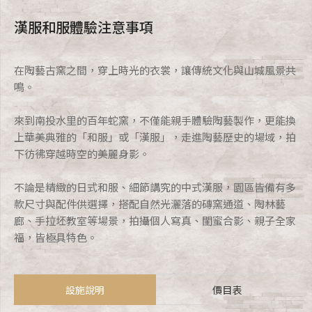
漢服和服體驗注意事項
在陶藝古窯之間，穿上時光的衣裳，讓傳統文化與山城風景共
鳴。
來到南投水里的百年蛇窯，不僅能親手體驗陶藝製作，更能換
上華美典雅的「和服」或「漢服」，走進陶藝歷史的場域，拍
下彷彿穿越時空的美麗身影。
不論是精緻的日式和服、細節講究的中式漢服，園區皆備有多
款尺寸與配件供選擇，搭配自然光灑落的磚窯通道、陶林藝
廊、手拉坯教室等場景，拍攝個人寫真、閨蜜合影、親子全家
福，皆極具特色。
設施說明
價目表